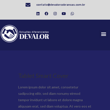
contato@devalorcobrancas.com.br
Tablet Smart Cover
Lorem ipsum dolor sit amet, consetetur
sadipscing elitr, sed diam nonumy eirmod
tempor invidunt ut labore et dolore magna
aliquyam erat, sed diam voluptua. At vero eos et