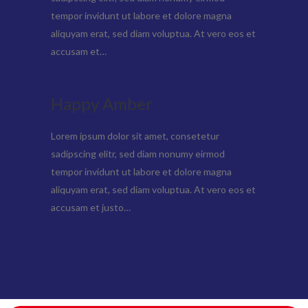
tempor invidunt ut labore et dolore magna
aliquyam erat, sed diam voluptua. At vero eos et
accusam et…
Happy Amber
Lorem ipsum dolor sit amet, consetetur
sadipscing elitr, sed diam nonumy eirmod
tempor invidunt ut labore et dolore magna
aliquyam erat, sed diam voluptua. At vero eos et
accusam et justo…